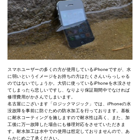
スマホユーザーの多くの方が使用している
iPhone
ですが、水
に弱いというイメージをお持ちの方はたくさんいらっしゃる
のではないでしょうか。大切に使っている
iPhone
を水没させ
てしまったら悲しいですし、なりより保証期間中でなければ
修理費用がかさんでしまいます。
名古屋にございます「ロジックマジック」では、
iPhone
の水
没故障を事前に防ぐための防水加工を行っております。基板
に耐水コーティングを施しますので耐水性は高く、また、加
工後に万一故障した場合にも修理対応をさせていただきま
す。耐水加工は水中での使用は想定しておりませんので、あ
らかじめご了承ください。