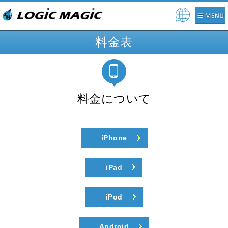
Pow
ere
料金表
d by
料金について
iPhone
iPad
iPod
Android