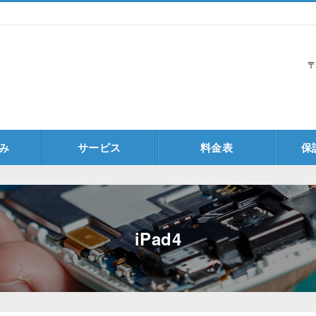
〒
み
サービス
料金表
保
iPad4